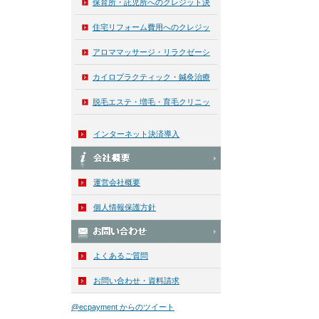
保育所・託児所へのクレジット決
済導入
住宅リフォーム費用へのクレジッ
ト決済導入
アロママッサージ・リラクゼーシ
ョンサロン向けクレジット決済導
カイロプラクティック・鍼灸治療
入
院向けクレジット決済導入
脱毛エステ・増毛・育毛クリニッ
ク向けクレジット決済導入
インターネット決済導入
運営会社概要
個人情報保護方針
よくあるご質問
お問い合わせ・資料請求
@ecpayment からのツイート