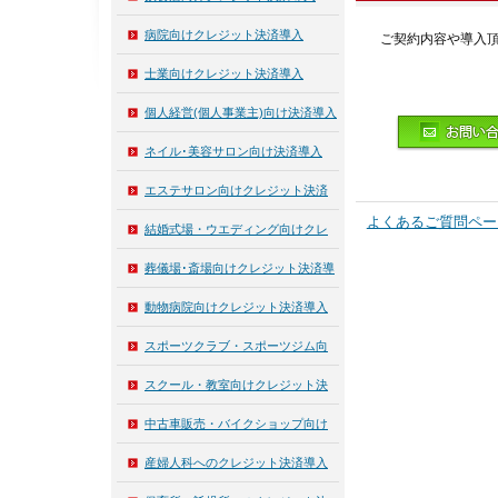
病院向けクレジット決済導入
ご契約内容や導入
士業向けクレジット決済導入
個人経営(個人事業主)向け決済導入
ネイル･美容サロン向け決済導入
エステサロン向けクレジット決済
よくあるご質問ペー
導入
結婚式場・ウエディング向けクレ
ジット決済導入
葬儀場･斎場向けクレジット決済導
入
動物病院向けクレジット決済導入
スポーツクラブ・スポーツジム向
けクレジット決済導入
スクール・教室向けクレジット決
済導入
中古車販売・バイクショップ向け
クレジット決済導入
産婦人科へのクレジット決済導入